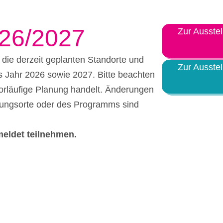
Halle (Saale) 2026
Magdeburg 2026
26/2027
Zur Ausste
Singen 2026
r die derzeit geplanten Standorte und
Zur Ausste
Bonn 2026
s Jahr 2026 sowie 2027. Bitte beachten
vorläufige Planung handelt. Änderungen
Gießen 2026
ltungsorte oder des Programms sind
Rudolstadt 2026
eldet teilnehmen.
Neu-Ulm 2026
Aichach 2026
Heilbronn 2026
Oldenburg 2026