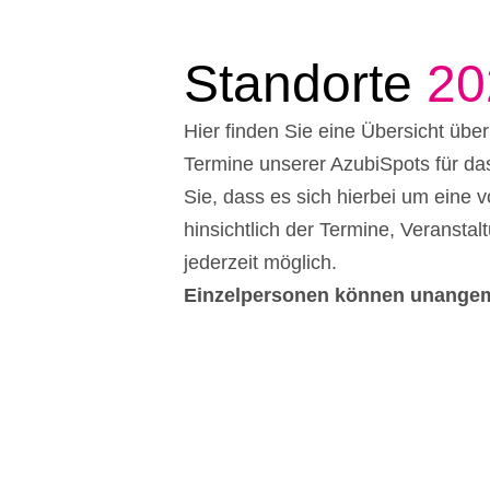
Freiburg
Rosenheim
Standorte
20
Meitingen
Hier finden Sie eine Übersicht übe
Ellwangen
Termine unserer AzubiSpots für da
Sie, dass es sich hierbei um eine 
hinsichtlich der Termine, Veransta
jederzeit möglich.
Einzelpersonen können unangem