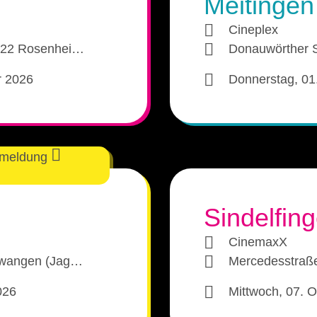
Meitingen
Reutlingen 2025
Cineplex
022 Rosenhei…‎
Donauwörther S
Sindelfingen 2025
r 2026
Donnerstag, 01
Ellwangen 2025
Meitingen 2025
nmeldung
Rosenheim 2025
Trier 2025
Sindelfin
Freiburg 2025
CinemaxX
lwangen (Jag…‎
Mercedesstraße
Singen 2025
026
Mittwoch, 07. 
Viernheim 2025