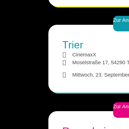
Zur A
Trier
CinemaxX
Moselstraße 17, 54290 T
Mittwoch, 23. Septembe
Zur A