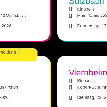
Sulzbach
Würzburg 2026
Kinopolis
8440 Wolfsbu…‎
Main-Taunus-Z
Fürth 2026
r 2026
Donnerstag, 17
Friedrichshafen 2025
Stuttgart 2025
Essen 2025
nmeldung
Krefeld 2025
Viernhei
Memmingen 2025
Kinopolis
Augsburg 2025
Euskirchen
Robert-Schuman
Biberach 2025
 2026
Dienstag, 22. 