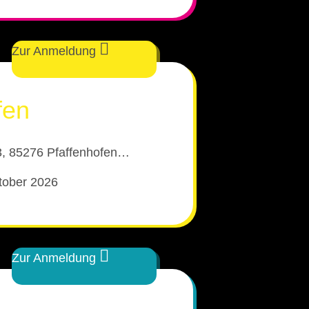
Zur Anmeldung
fen
3, 85276 Pfaffenhofen…‎
tober 2026
Zur Anmeldung