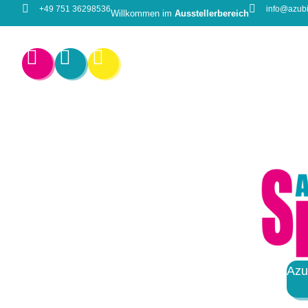
+49 751 36298536
info@azubi
Willkommen im
Ausstellerbereich
Azu