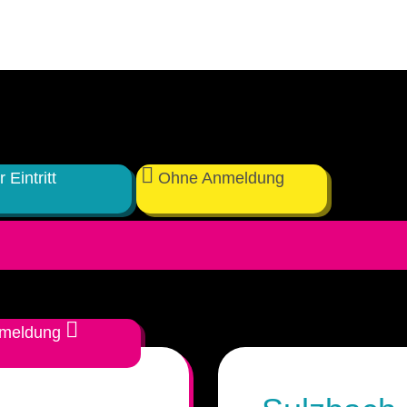
Stuttgart 2026
Aalen 2026
München 2026
Koblenz 2026
r Eintritt
Ohne Anmeldung
Darmstadt 2026
Wuppertal 2026
VS-Villingen 2026
nmeldung
Ravensburg 2026
Offenbach 2026