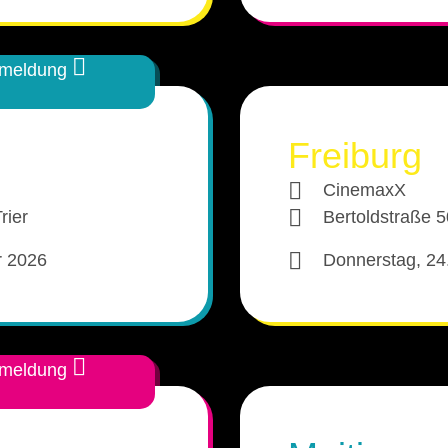
Pfaffenhofen 2025
Berlin 2025
nmeldung
Hamburg-Harburg 2025
Freiburg
Kiel 2025
CinemaxX
Bielefeld 2025
rier
Bertoldstraße 5
Göttingen 2025
r 2026
Donnerstag, 24
Dresden 2025
Bayreuth 2025
nmeldung
Amberg 2025
Regensburg 2025