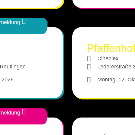
Sulzbach 2025
Heidenheim 2025
nmeldung
Hannover 2025
Pfaffenho
Bremen 2025
Cineplex
Halle (Saale) 2025
Reutlingen
Ledererstraße 
Magdeburg 2025
r 2026
Montag, 12. Ok
Gießen 2025
Rudolstadt 2025
nmeldung
Neu-Ulm 2025