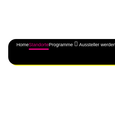
Home
Standorte
Programme
Aussteller werde
Wolfsburg
Sulzbach
Euskirchen
Viernheim
Trier