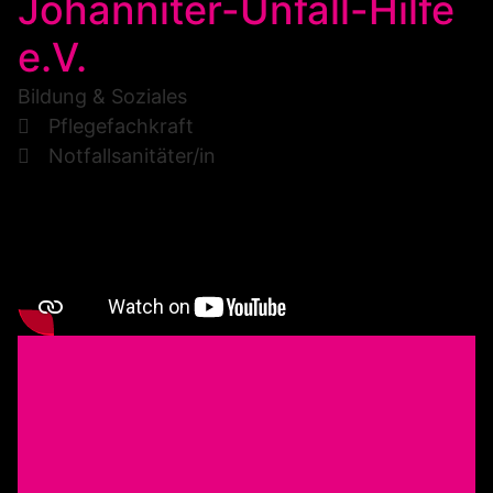
Johanniter-Unfall-Hilfe
e.V.
Bildung & Soziales
Pflegefachkraft
Notfallsanitäter/in