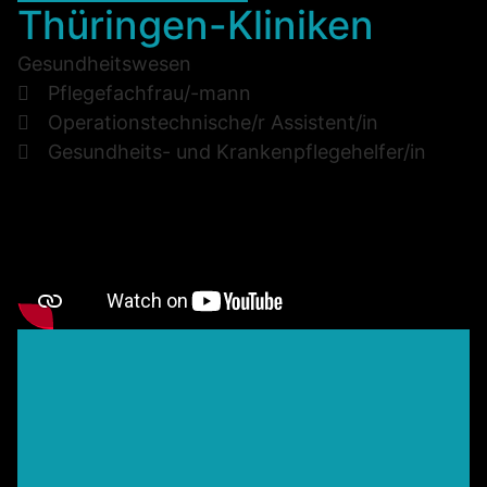
Thüringen-Kliniken
Gesundheitswesen
Pflegefachfrau/-mann
Operationstechnische/r Assistent/in
Gesundheits- und Krankenpflegehelfer/in