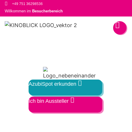
+49 751 36298536
Willkommen im
Besucherbereich
AzubiSpot erkunden
Ich bin Aussteller