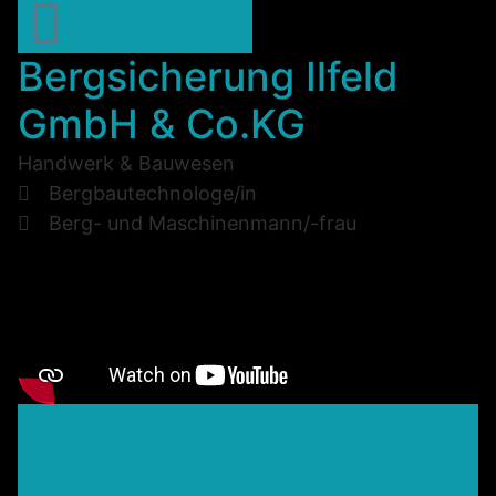
Bergsicherung Ilfeld
GmbH & Co.KG
Handwerk & Bauwesen
Bergbautechnologe/in
Berg- und Maschinenmann/-frau