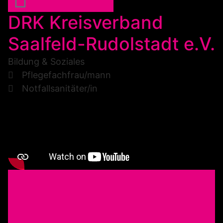
DRK Kreisverband
Saalfeld-Rudolstadt e.V.
Bildung & Soziales
Pflegefachfrau/mann
Notfallsanitäter/in