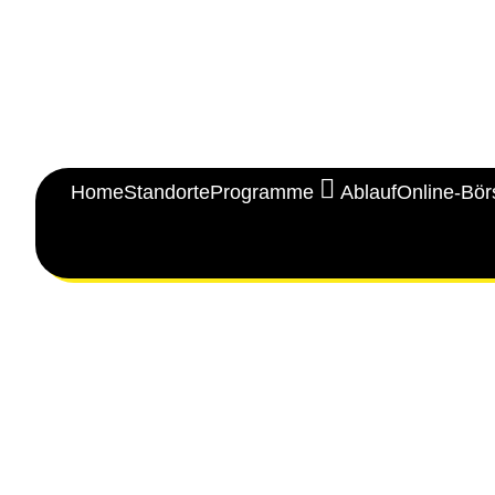
Home
Standorte
Programme
Ablauf
Online-Bör
Wolfsburg
Sulzbach
Euskirchen
Viernheim
Trier