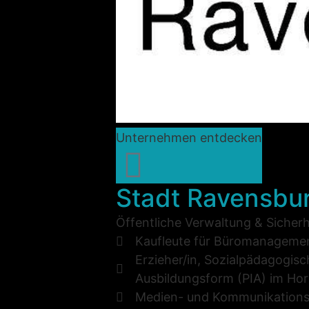
Unternehmen entdecken
Stadt Ravensbu
Öffentliche Verwaltung & Sicherh
Kaufleute für Büromanagemen
Erzieher/in, Sozialpädagogisc
Ausbildungsform (PIA) im Hor
Medien- und Kommunikations-