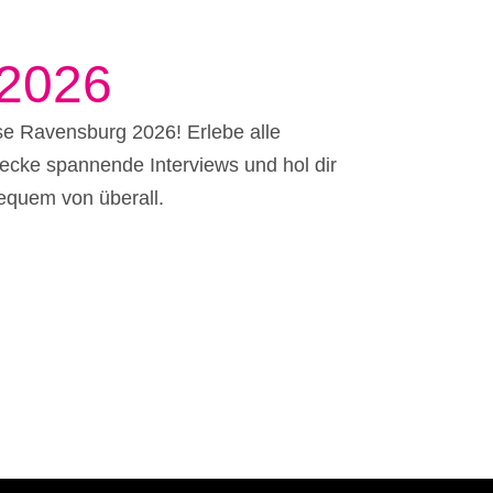
Halle (Saale) 2026
Magdeburg 2026
2026
Singen 2026
se Ravensburg 2026! Erlebe alle
Bonn 2026
decke spannende Interviews und hol dir
equem von überall.
Gießen 2026
Rudolstadt 2026
Neu-Ulm 2026
Aichach 2026
Heilbronn 2026
Oldenburg 2026