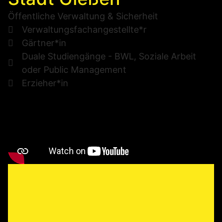
Öffentliche Verwaltung & Sicherheit
Verwaltungsfachangestellte*r
Gärtner*in
Duale Studiengänge - BWL, Soziale Arbeit
oder Public Management
Erzieher*in