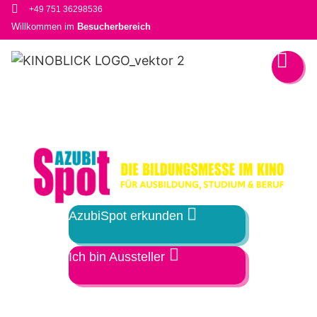
+49 751 36298536
Willkommen im
Besucherbereich
AzubiSpot erkunden
Ich bin Aussteller