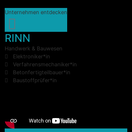
Unternehmen entdecken
RINN
Handwerk & Bauwesen
Elektroniker*in
Verfahrensmechaniker*in
Betonfertigteilbauer*in
Baustoffprüfer*in