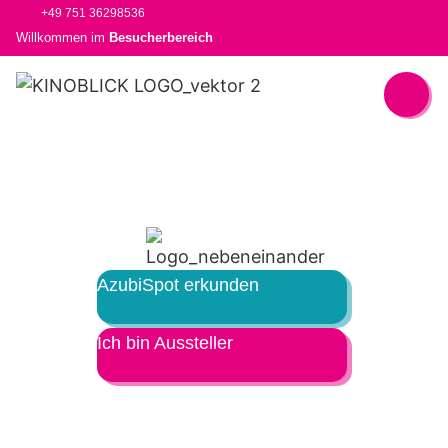
+49 751 36298536
Willkommen im
Besucherbereich
AzubiSpot erkunden
Ich bin Aussteller