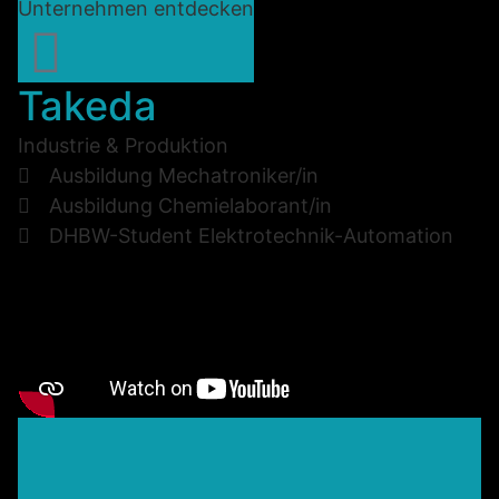
Unternehmen entdecken
Takeda
Industrie & Produktion
Ausbildung Mechatroniker/in
Ausbildung Chemielaborant/in
DHBW-Student Elektrotechnik-Automation