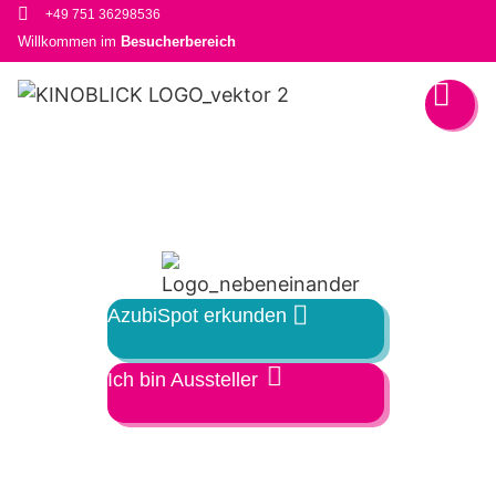
+49 751 36298536
Willkommen im
Besucherbereich
AzubiSpot erkunden
Ich bin Aussteller