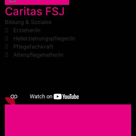
Caritas FSJ
Bildung & Soziales
Erzieher/in
Heilerziehungspfleger/in
Pflegefachkraft
Altenpflegehelfer/in