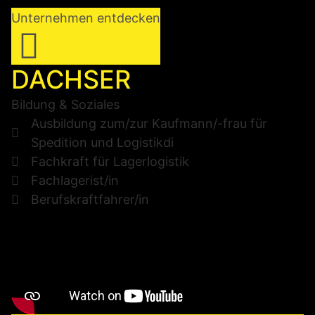
Unternehmen entdecken
DACHSER
Bildung & Soziales
Ausbildung zum/zur Kaufmann/-frau für
Spedition und Logistikdi
Fachkraft für Lagerlogistik
Fachlagerist/in
Berufskraftfahrer/in