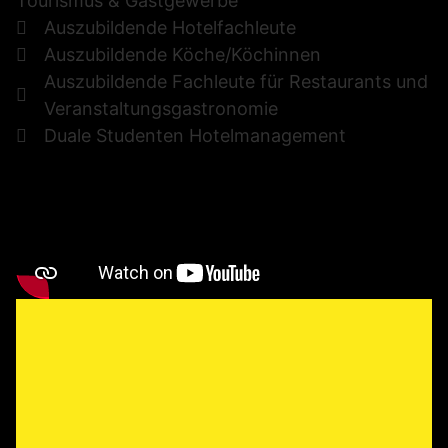
Tourismus & Gastgewerbe
Auszubildende Hotelfachleute
Auszubildende Köche/Köchinnen
Auszubildende Fachleute für Restaurants und
Veranstaltungsgastronomie
Duale Studenten Hotelmanagement